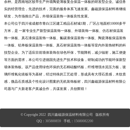
余种。是西南地区较早生产外墙陶瓷薄板复合保温一体板的研发型企业。诚信务
实的经营理念，先进的技术，完善的服务体系飞速发展。鑫磁源保温材料将继续
研发，为市场推出产品，外墙保温装饰一体板良性发展。
本公司位于四川省成都市青白江区建工精品石材城1期，厂区占地面积10000多平
方米，是 一家专业生产新型保温装饰一体板、外墙装饰一体板、仿石材保温装
饰一体板、真石漆保温装饰一体板、氟碳漆保温装饰一体板、陶瓷薄板保温装饰
一体板、铝单板保温装饰一体板、真石材保温装饰一体板等室内外装饰材料的科
技型企业。为了适应目前墙体装饰在绿色环保，节能降耗，减少辐射，施工便捷
等方面的需求，本公司引进德国先进生产技术和设备，研制成功的节能环保新型
墙体装饰板。该产品使用绿色环保的无石棉硅酸钙板，纤维增强水泥压力板，玻
璃纤维氧化镁板等为基材，经过特殊的工艺处理，形成具有大理石质感，木纹质
感，微晶石质感及个性化设计图案的无机装饰板材，四川鑫磁源保温材料有限公
司愿与广大新老客户真诚合作，共谋发展，共创辉煌！
© Copyright 2022 四川鑫磁源保温材料有限公司 版权所有
QQ：
305800859
手机：
15680082200